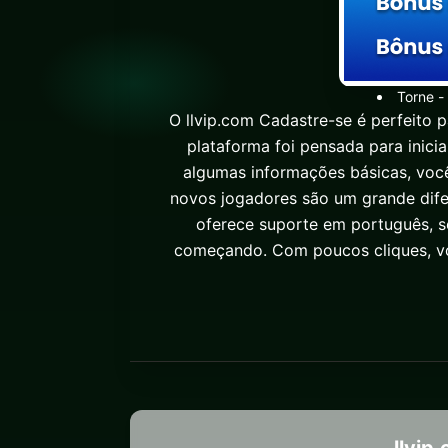
Torne -
O llvip.com Cadastre-se é perfeito 
plataforma foi pensada para inicia
algumas informações básicas, você
novos jogadores são um grande difer
oferece suporte em português, se
começando. Com poucos cliques, voc