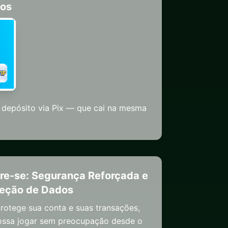
gos
o depósito via Pix — que cai na mesma
tre-se: Segurança Reforçada e
teção de Dados
rotege sua conta e suas transações,
ossa jogar sem preocupação desde o