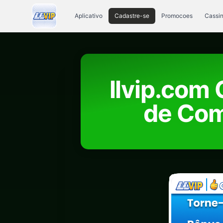
Aplicativo
Cadastre-se
Promocoes
Cassin
llvip.com 
de Com