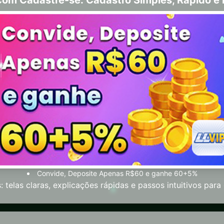
.com Cadastre-se: Cadastro Simples, Rápido e 
Convide, Deposite Apenas R$60 e ganhe 60+5%
 telas claras, explicações rápidas e passos intuitivos par